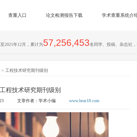
查重入口
论文检测报告下载
学术查重系统介
57,256,453
2021年12月，累计为
名同学、投稿、杂志社，
巧
> 工程技术研究期刊级别
工程技术研究期刊级别
23
文章作者：学术小编
www.bear18.com