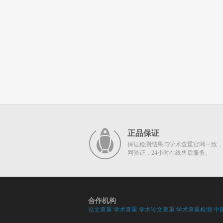
正品保证
保证检测结果与学术查重官网一致，
网验证，24小时在线售后服务。
合作机构
论文查重
学术查重
学术论文查重
学术查重检测
中